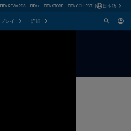
|
日本語
FIFA REWARDS
FIFA+
FIFA STORE
FIFA COLLECT
プレイ
詳細