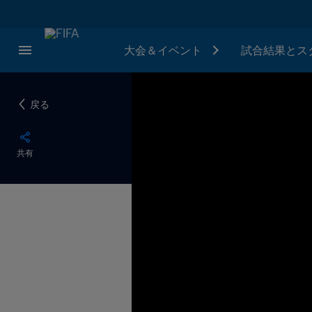
大会＆イベント
試合結果とス
戻る
共有