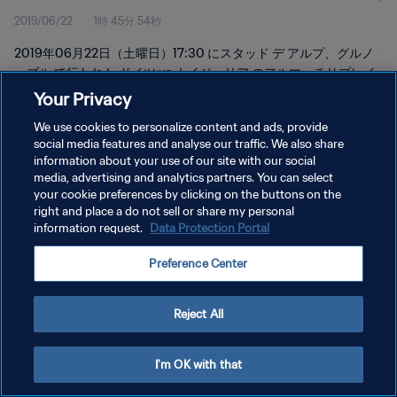
2019/06/22
1時 45分 54秒
2019年06月22日（土曜日）17:30 にスタッド デ アルプ、グルノ
ーブル で行われた ドイツ vs ナイジェリア のフルマッチリプレイ
をご覧ください。
Your Privacy
We use cookies to personalize content and ads, provide
social media features and analyse our traffic. We also share
information about your use of our site with our social
media, advertising and analytics partners. You can select
your cookie preferences by clicking on the buttons on the
プライバシーポリシー
right and place a do not sell or share my personal
information request.
Data Protection Portal
サービス利用規約
Preference Center
クッキー設定の管理
Copyright © 1994 - 2026 FIFA. All rights reserved.
Reject All
I'm OK with that