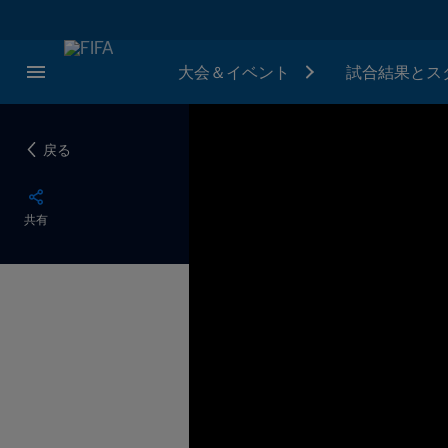
大会＆イベント
試合結果とス
戻る
共有