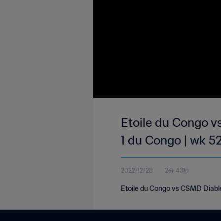
Etoile du Congo v
1 du Congo | wk 5
2022/12/28
2分 43秒
Etoile du Congo vs CSMD Diable