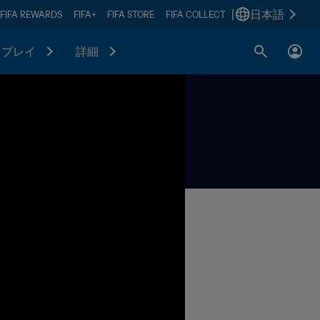
|
日本語
FIFA REWARDS
FIFA+
FIFA STORE
FIFA COLLECT
プレイ
詳細