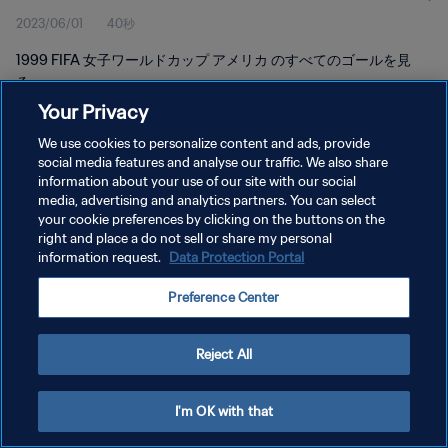
2023/06/01
40秒
1999 FIFA 女子ワールドカップ アメリカ のすべてのゴールを見
る。
Your Privacy
We use cookies to personalize content and ads, provide
social media features and analyse our traffic. We also share
information about your use of our site with our social
media, advertising and analytics partners. You can select
プライバシーポリシー
your cookie preferences by clicking on the buttons on the
right and place a do not sell or share my personal
サービス利用規約
information request.
Data Protection Portal
クッキー設定の管理
Preference Center
Copyright © 1994 - 2026 FIFA. All rights reserved.
Reject All
I'm OK with that