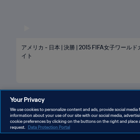
アメリカ - 日本 | 決勝 | 2015 FIFA女子ワール
イト
Your Privacy
We use cookies to personalize content and ads, provide social media f
information about your use of our site with our social media, advertis
cookie preferences by clicking on the buttons on the right and place 
プライバシーポリシー
サービス利用規約
クッキー設定の
request.
Data Protection Portal