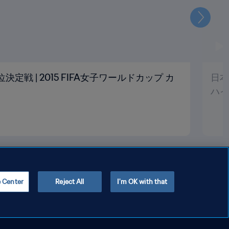
次
位決定戦 | 2015 FIFA女子ワールドカップ カ
日本
ハイ
e Center
Reject All
I'm OK with that
Copyright © 1994 - 2026 FIFA. All rights reserved.