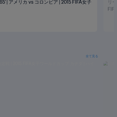
| アメリカ vs コロンビア | 2015 FIFA女子
リー
FI
全て見る