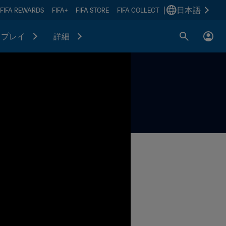
|
日本語
FIFA REWARDS
FIFA+
FIFA STORE
FIFA COLLECT
プレイ
詳細