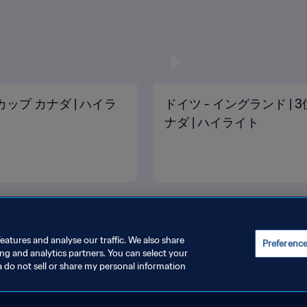
ドカップ カナダ | ハイラ
ドイツ - イングランド | 3
ナダ | ハイライト
eatures and analyse our traffic. We also share
Preferenc
ing and analytics partners. You can select your
a do not sell or share my personal information
管理