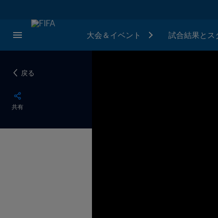
大会＆イベント
試合結果とス
戻る
共有