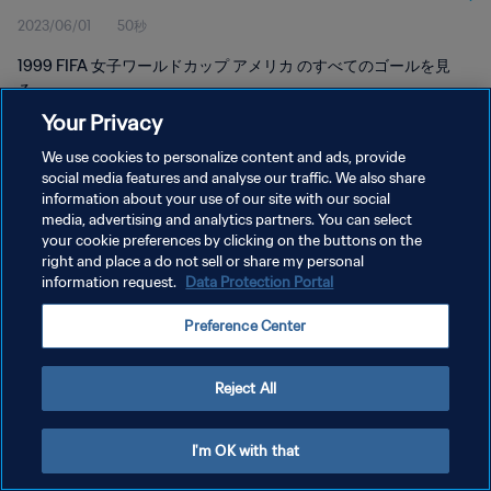
2023/06/01
50秒
1999 FIFA 女子ワールドカップ アメリカ のすべてのゴールを見
る。
Your Privacy
We use cookies to personalize content and ads, provide
social media features and analyse our traffic. We also share
information about your use of our site with our social
media, advertising and analytics partners. You can select
プライバシーポリシー
your cookie preferences by clicking on the buttons on the
right and place a do not sell or share my personal
サービス利用規約
information request.
Data Protection Portal
クッキー設定の管理
Preference Center
Copyright © 1994 - 2026 FIFA. All rights reserved.
Reject All
I'm OK with that