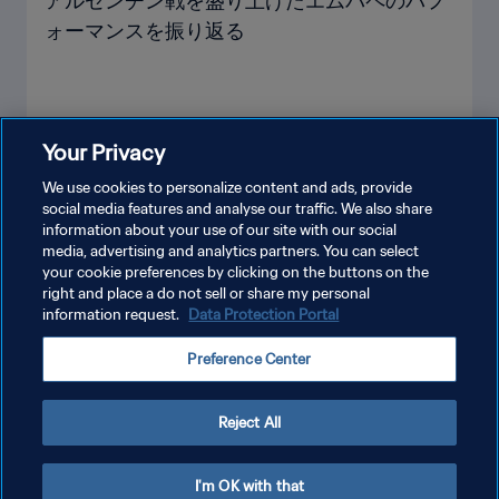
アルゼンチン戦を盛り上げたエムバペのパフ
ォーマンスを振り返る
Your Privacy
We use cookies to personalize content and ads, provide
social media features and analyse our traffic. We also share
information about your use of our site with our social
media, advertising and analytics partners. You can select
your cookie preferences by clicking on the buttons on the
right and place a do not sell or share my personal
information request.
Data Protection Portal
Preference Center
Reject All
アルゼンチンのFIFAワールドカップにおける
心痛
I'm OK with that