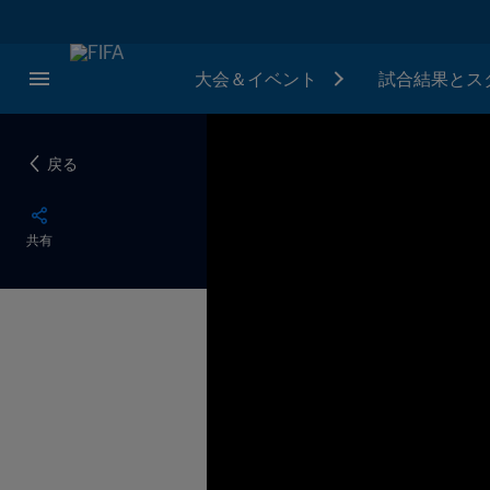
大会＆イベント
試合結果とス
戻る
共有