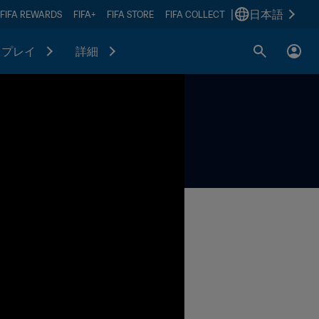
|
日本語
FIFA REWARDS
FIFA+
FIFA STORE
FIFA COLLECT
プレイ
詳細