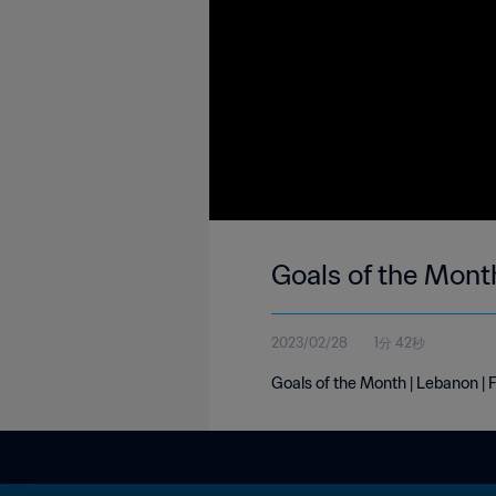
Goals of the Mont
2023/02/28
1分 42秒
Goals of the Month | Lebanon |