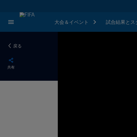
大会＆イベント
試合結果とス
戻る
共有