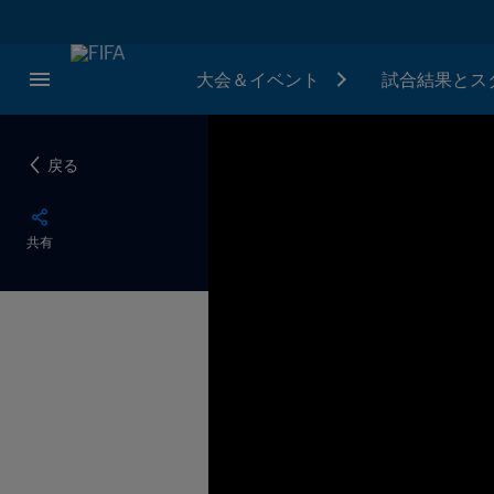
大会＆イベント
試合結果とス
戻る
共有