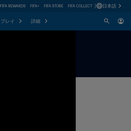
|
日本語
FIFA REWARDS
FIFA+
FIFA STORE
FIFA COLLECT
プレイ
詳細