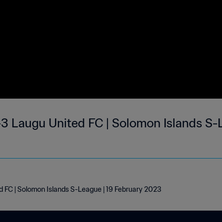
-3 Laugu United FC | Solomon Islands S-
d FC | Solomon Islands S-League | 19 February 2023