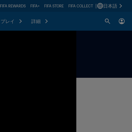
|
日本語
FIFA REWARDS
FIFA+
FIFA STORE
FIFA COLLECT
プレイ
詳細