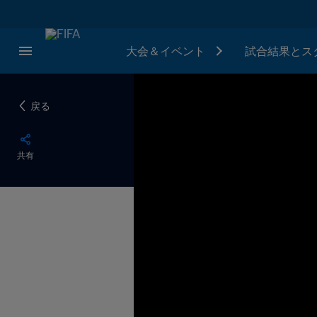
大会＆イベント
試合結果とス
戻る
共有