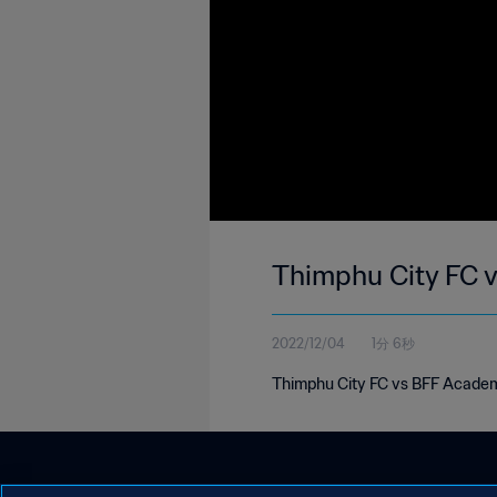
Thimphu City FC v
2022/12/04
1分 6秒
Thimphu City FC vs BFF Academ