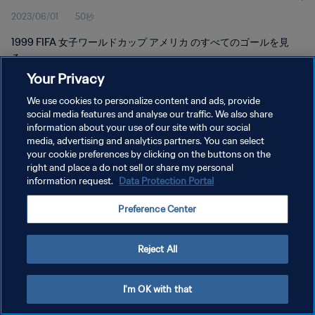
2023/06/01
50秒
1999 FIFA 女子ワールドカップ アメリカ のすべてのゴールを見
る。
Your Privacy
We use cookies to personalize content and ads, provide
social media features and analyse our traffic. We also share
information about your use of our site with our social
media, advertising and analytics partners. You can select
プライバシーポリシー
your cookie preferences by clicking on the buttons on the
right and place a do not sell or share my personal
サービス利用規約
information request.
Data Protection Portal
クッキー設定の管理
Preference Center
Copyright © 1994 - 2026 FIFA. All rights reserved.
Reject All
I'm OK with that