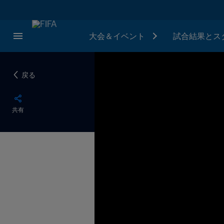
大会＆イベント
試合結果とス
戻る
共有