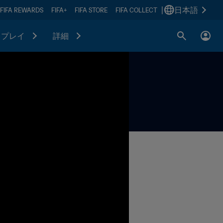
|
日本語
FIFA REWARDS
FIFA+
FIFA STORE
FIFA COLLECT
プレイ
詳細