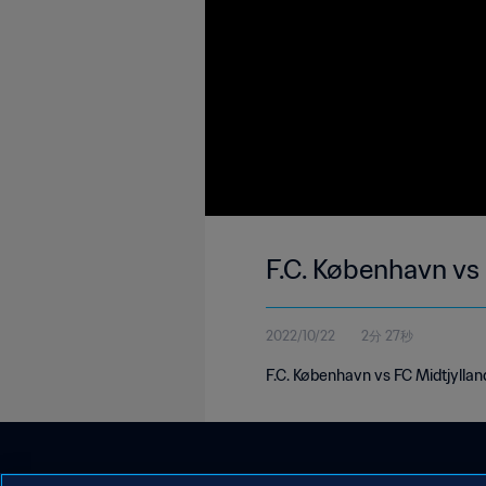
F.C. København vs 
2022/10/22
2分 27秒
F.C. København vs FC Midtjylland