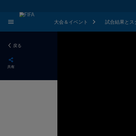
大会＆イベント
試合結果とス
戻る
共有