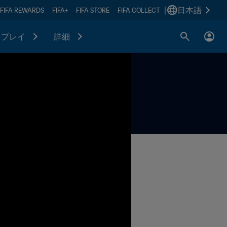
|
日本語
FIFA REWARDS
FIFA+
FIFA STORE
FIFA COLLECT
プレイ
詳細