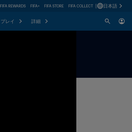
|
日本語
FIFA REWARDS
FIFA+
FIFA STORE
FIFA COLLECT
プレイ
詳細