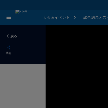
大会＆イベント
試合結果とス
戻る
共有