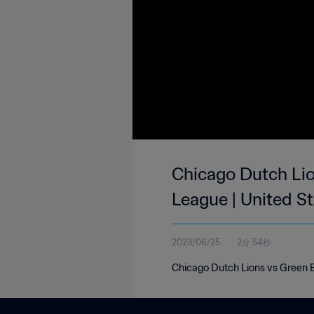
Chicago Dutch Lio
League | United S
2023/06/25
2分 54秒
Chicago Dutch Lions vs Green B