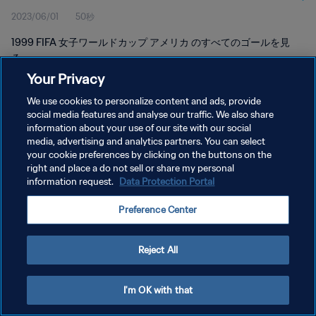
2023/06/01
50秒
1999 FIFA 女子ワールドカップ アメリカ のすべてのゴールを見
る。
Your Privacy
We use cookies to personalize content and ads, provide
social media features and analyse our traffic. We also share
information about your use of our site with our social
media, advertising and analytics partners. You can select
プライバシーポリシー
your cookie preferences by clicking on the buttons on the
right and place a do not sell or share my personal
サービス利用規約
information request.
Data Protection Portal
クッキー設定の管理
Preference Center
Copyright © 1994 - 2026 FIFA. All rights reserved.
Reject All
I'm OK with that