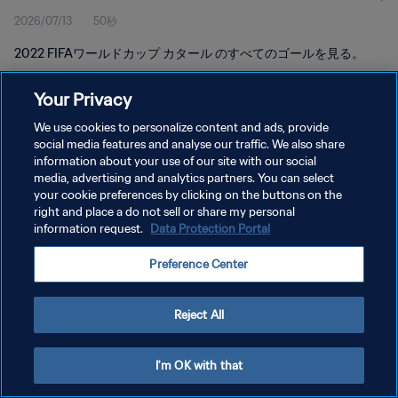
2026/07/13
50秒
2022 FIFAワールドカップ カタール のすべてのゴールを見る。
Your Privacy
We use cookies to personalize content and ads, provide
social media features and analyse our traffic. We also share
information about your use of our site with our social
プライバシーポリシー
media, advertising and analytics partners. You can select
your cookie preferences by clicking on the buttons on the
サービス利用規約
right and place a do not sell or share my personal
クッキー設定の管理
information request.
Data Protection Portal
Copyright © 1994 - 2026 FIFA. All rights reserved.
Preference Center
Reject All
I'm OK with that