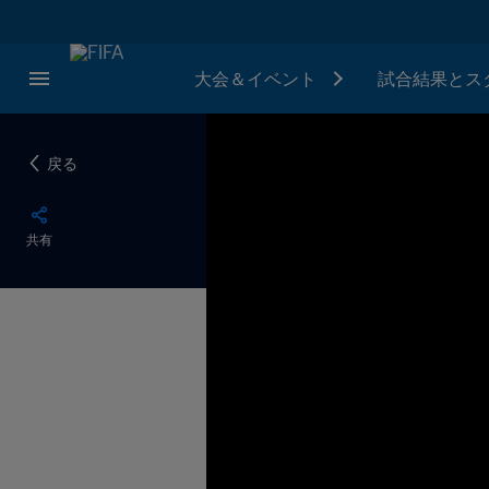
大会＆イベント
試合結果とス
戻る
共有