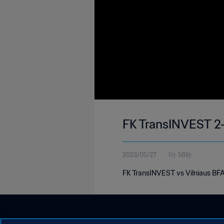
FK TransINVEST 2-
2023/05/27
1分 58秒
FK TransINVEST vs Vilniaus BFA 