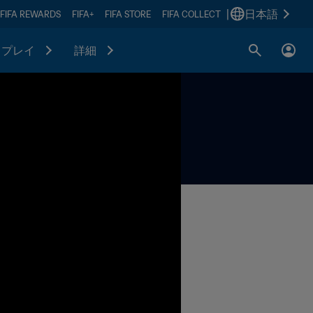
|
日本語
FIFA REWARDS
FIFA+
FIFA STORE
FIFA COLLECT
プレイ
詳細