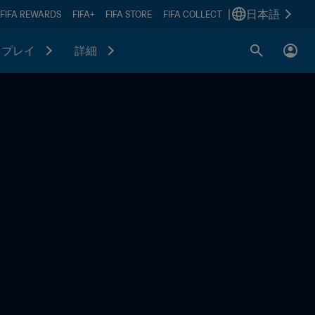
|
日本語
FIFA REWARDS
FIFA+
FIFA STORE
FIFA COLLECT
プレイ
詳細