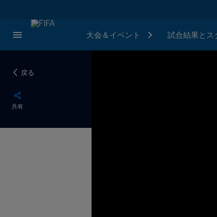
大会＆イベント
試合結果とス
戻る
共有