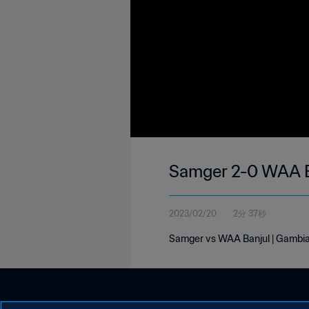
Samger 2-0 WAA Ba
2023/02/20
2分 37秒
Samger vs WAA Banjul | Gambia