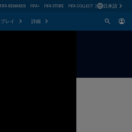
|
日本語
FIFA REWARDS
FIFA+
FIFA STORE
FIFA COLLECT
プレイ
詳細