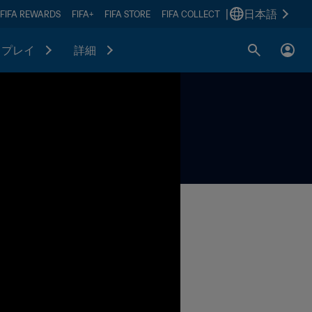
|
日本語
FIFA REWARDS
FIFA+
FIFA STORE
FIFA COLLECT
プレイ
詳細