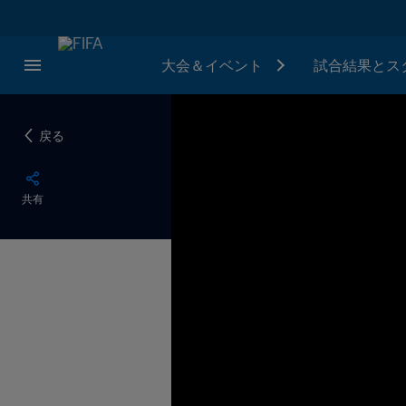
大会＆イベント
試合結果とス
戻る
共有