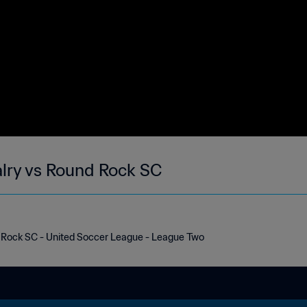
alry vs Round Rock SC
d Rock SC - United Soccer League - League Two