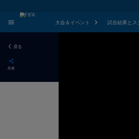
大会＆イベント
試合結果とス
戻る
共有