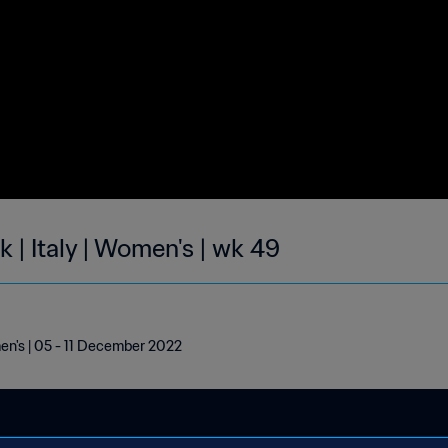
k | Italy | Women's | wk 49
men's | 05 - 11 December 2022