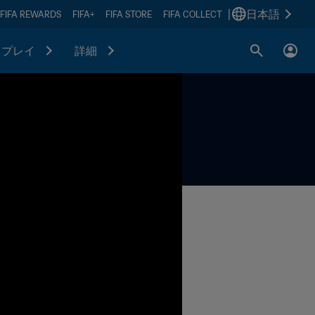
|
日本語
FIFA REWARDS
FIFA+
FIFA STORE
FIFA COLLECT
プレイ
詳細