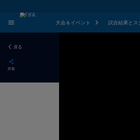
大会＆イベント
試合結果とス
戻る
共有