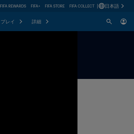
|
日本語
FIFA REWARDS
FIFA+
FIFA STORE
FIFA COLLECT
プレイ
詳細