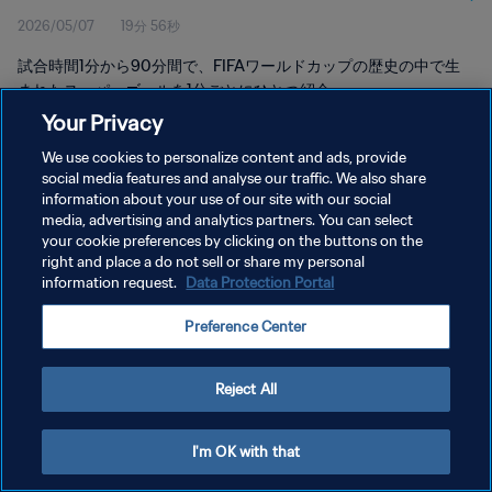
2026/05/07
19分 56秒
試合時間1分から90分間で、FIFAワールドカップの歴史の中で生
まれたスーパーゴールを1分ごとにひとつ紹介。
Your Privacy
We use cookies to personalize content and ads, provide
social media features and analyse our traffic. We also share
information about your use of our site with our social
media, advertising and analytics partners. You can select
プライバシーポリシー
your cookie preferences by clicking on the buttons on the
right and place a do not sell or share my personal
サービス利用規約
information request.
Data Protection Portal
クッキー設定の管理
Preference Center
Copyright © 1994 - 2026 FIFA. All rights reserved.
Reject All
I'm OK with that