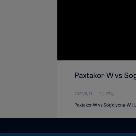
Paxtakor-W vs So'
2022/11/21
2分 37秒
Paxtakor-W vs So'g'diyona-W | 