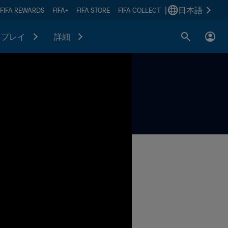
|
日本語
FIFA REWARDS
FIFA+
FIFA STORE
FIFA COLLECT
プレイ
詳細