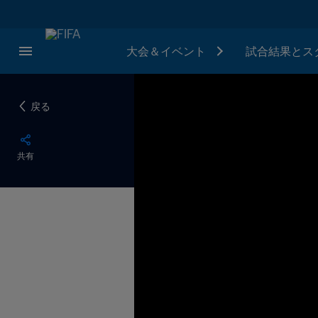
大会＆イベント
試合結果とス
戻る
共有