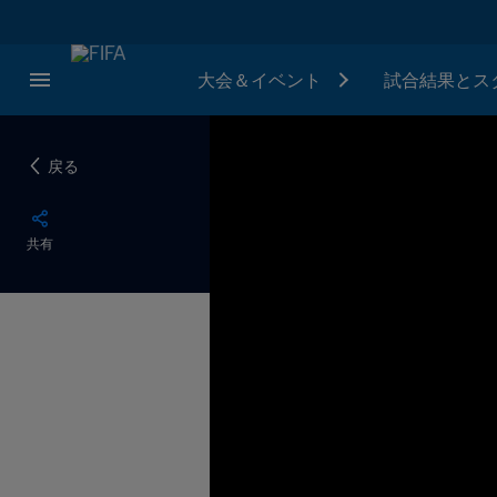
大会＆イベント
試合結果とス
戻る
共有