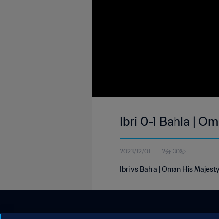
Ibri 0-1 Bahla | O
2023/12/01
2分 30秒
Ibri vs Bahla | Oman His Majes