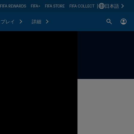
|
日本語
FIFA REWARDS
FIFA+
FIFA STORE
FIFA COLLECT
プレイ
詳細