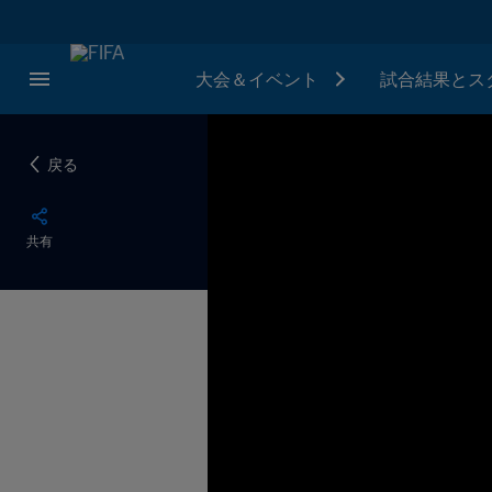
大会＆イベント
試合結果とス
戻る
共有