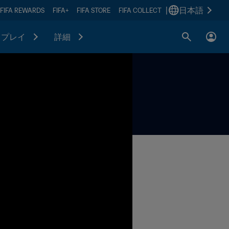
|
日本語
FIFA REWARDS
FIFA+
FIFA STORE
FIFA COLLECT
プレイ
詳細