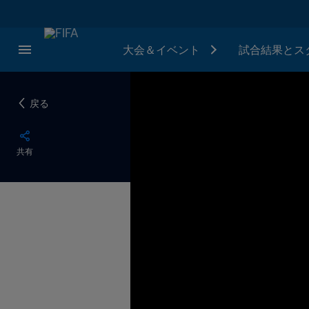
大会＆イベント
試合結果とス
戻る
共有