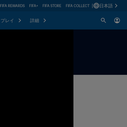
|
日本語
FIFA REWARDS
FIFA+
FIFA STORE
FIFA COLLECT
プレイ
詳細