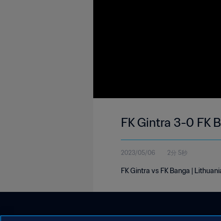
FK Gintra 3-0 FK 
2023/05/06
2分 5秒
FK Gintra vs FK Banga | Lithua