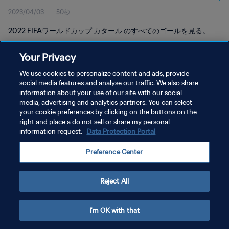
2023/04/03
50秒
2022 FIFAワールドカップ カタール のすべてのゴールを見る。
Your Privacy
We use cookies to personalize content and ads, provide
social media features and analyse our traffic. We also share
information about your use of our site with our social
プライバシーポリシー
media, advertising and analytics partners. You can select
your cookie preferences by clicking on the buttons on the
サービス利用規約
right and place a do not sell or share my personal
クッキー設定の管理
information request.
Data Protection Portal
Copyright © 1994 - 2026 FIFA. All rights reserved.
Preference Center
Reject All
I'm OK with that