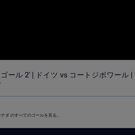
ル 2' | ドイツ vs コートジボワール | 2
ダ
プ カナダ のすべてのゴールを見る。