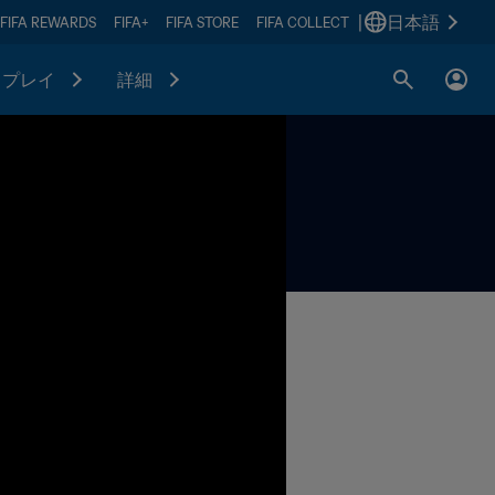
|
日本語
FIFA REWARDS
FIFA+
FIFA STORE
FIFA COLLECT
プレイ
詳細