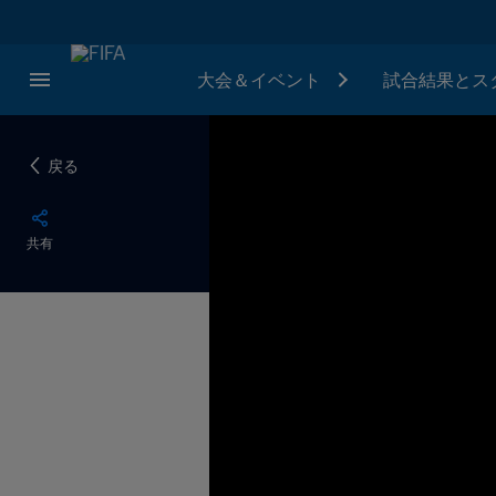
大会＆イベント
試合結果とス
戻る
共有