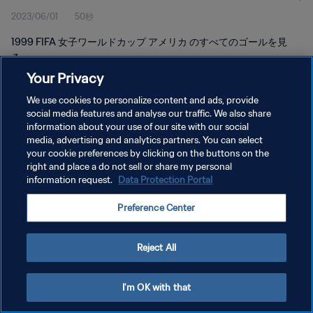
2023/06/01
50秒
1999 FIFA 女子ワールドカップ アメリカ のすべてのゴールを見
る。
Your Privacy
We use cookies to personalize content and ads, provide
social media features and analyse our traffic. We also share
information about your use of our site with our social
media, advertising and analytics partners. You can select
プライバシーポリシー
your cookie preferences by clicking on the buttons on the
right and place a do not sell or share my personal
サービス利用規約
information request.
Data Protection Portal
クッキー設定の管理
Preference Center
Copyright © 1994 - 2026 FIFA. All rights reserved.
Reject All
I'm OK with that