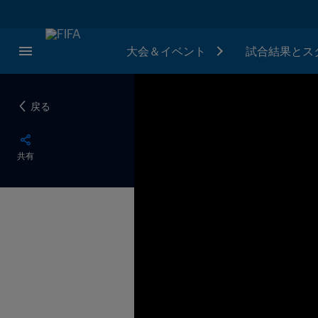
大会＆イベント
試合結果とス
戻る
共有