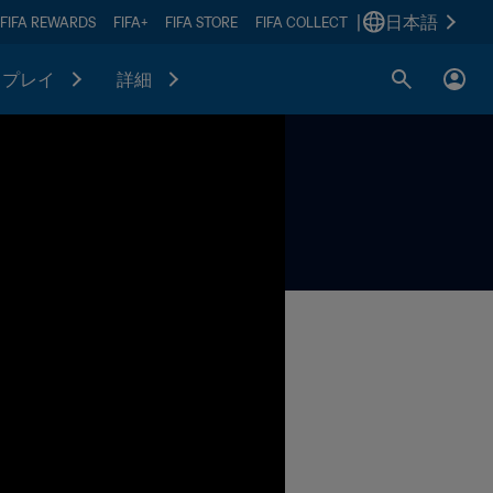
|
日本語
FIFA REWARDS
FIFA+
FIFA STORE
FIFA COLLECT
プレイ
詳細