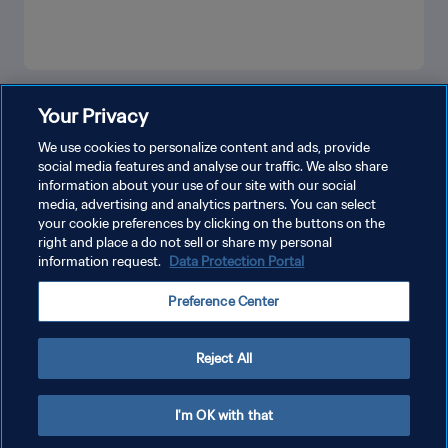
もっと見る
Your Privacy
We use cookies to personalize content and ads, provide
social media features and analyse our traffic. We also share
information about your use of our site with our social
media, advertising and analytics partners. You can select
your cookie preferences by clicking on the buttons on the
right and place a do not sell or share my personal
information request.
Data Protection Portal
プライバシーポリシー
Preference Center
サービス利用規約
クッキー設定の管理
Reject All
Copyright © 1994 - 2026 FIFA. All rights reserved.
I'm OK with that