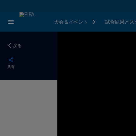
大会＆イベント
試合結果とス
戻る
共有