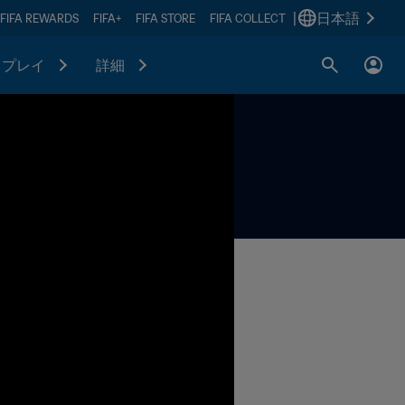
|
日本語
FIFA REWARDS
FIFA+
FIFA STORE
FIFA COLLECT
プレイ
詳細