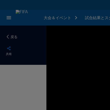
大会＆イベント
試合結果とス
戻る
共有