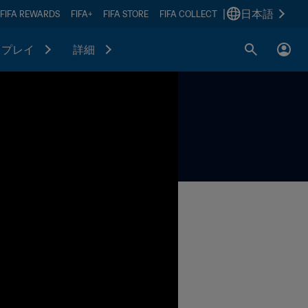
|
日本語
FIFA REWARDS
FIFA+
FIFA STORE
FIFA COLLECT
プレイ
詳細