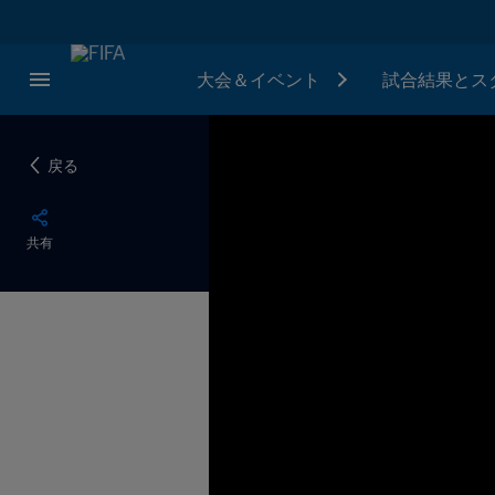
大会＆イベント
試合結果とス
戻る
共有