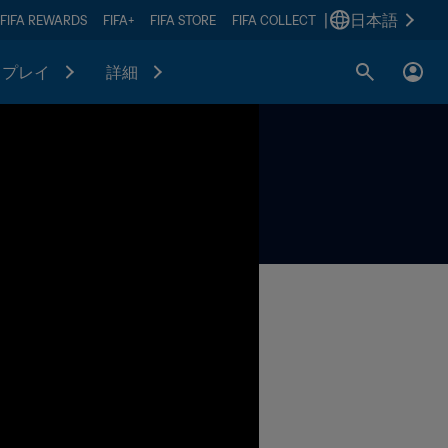
|
日本語
FIFA REWARDS
FIFA+
FIFA STORE
FIFA COLLECT
プレイ
詳細