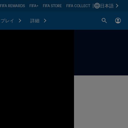
|
日本語
FIFA REWARDS
FIFA+
FIFA STORE
FIFA COLLECT
プレイ
詳細