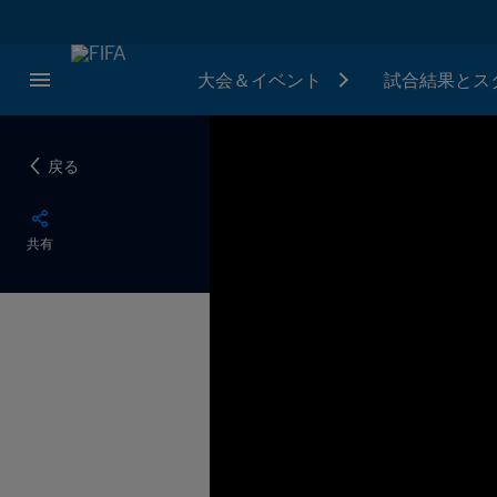
大会＆イベント
試合結果とス
戻る
共有