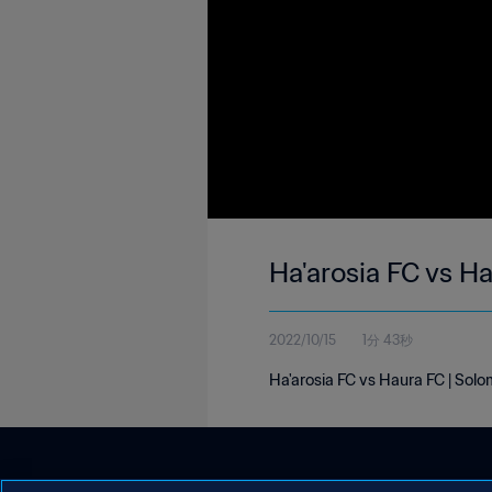
Ha'arosia FC vs H
2022/10/15
1分 43秒
Ha'arosia FC vs Haura FC | Sol