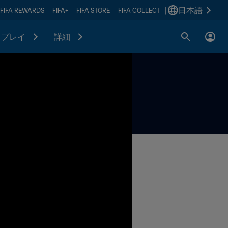
|
日本語
FIFA REWARDS
FIFA+
FIFA STORE
FIFA COLLECT
プレイ
詳細