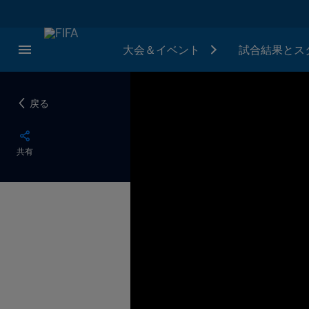
大会＆イベント
試合結果とス
戻る
共有