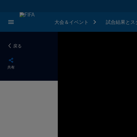
大会＆イベント
試合結果とス
戻る
共有