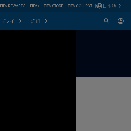
|
日本語
FIFA REWARDS
FIFA+
FIFA STORE
FIFA COLLECT
プレイ
詳細