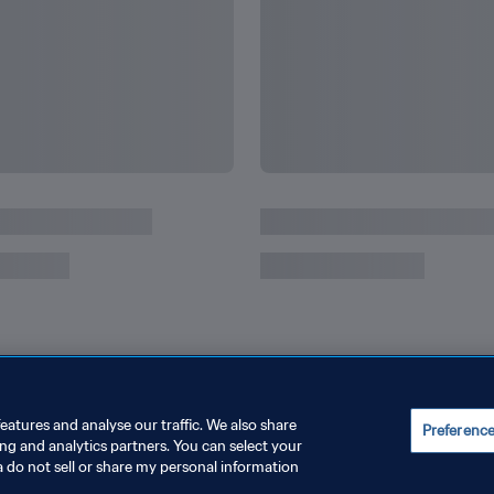
録
キリアン・エムバペがワ
eatures and analyse our traffic. We also share
Preferenc
ing and analytics partners. You can select your
a do not sell or share my personal information