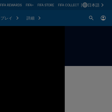
|
日本語
FIFA REWARDS
FIFA+
FIFA STORE
FIFA COLLECT
プレイ
詳細