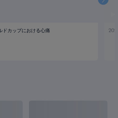
次
ールドカップにおける心痛
20
全て見る