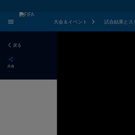
大会＆イベント
試合結果とス
戻る
共有