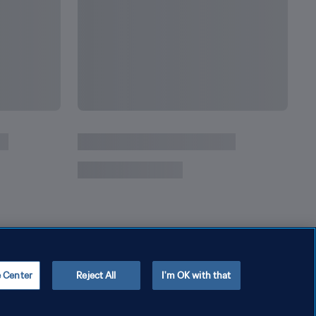
次
ールドカップで成し遂げた記録
FI
e Center
Reject All
I'm OK with that