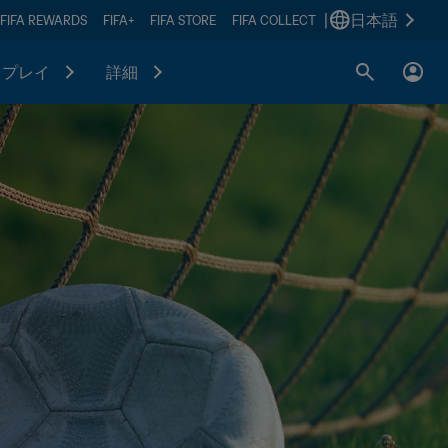
|
日本語
FIFA REWARDS
FIFA+
FIFA STORE
FIFA COLLECT
プレイ
詳細