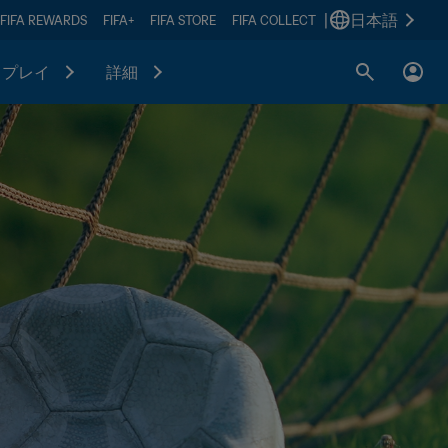
|
日本語
FIFA REWARDS
FIFA+
FIFA STORE
FIFA COLLECT
プレイ
詳細