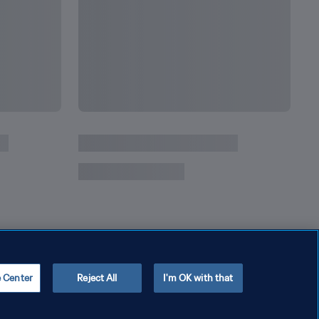
次
ールドカップにおける心痛
20
e Center
Reject All
I'm OK with that