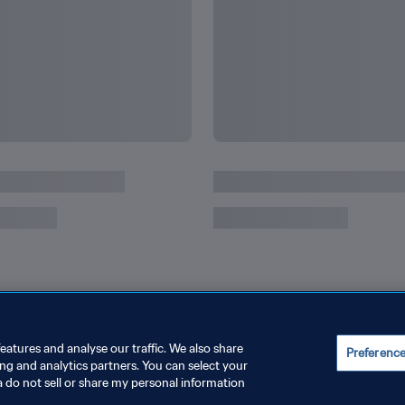
ーマンスを振り返る
アルゼンチンのFIFAワ
eatures and analyse our traffic. We also share
Preferenc
ing and analytics partners. You can select your
a do not sell or share my personal information