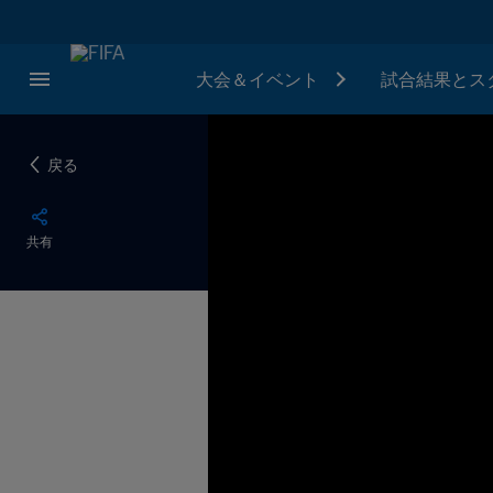
大会＆イベント
試合結果とス
戻る
共有