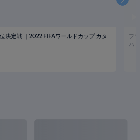
次
位決定戦 ｜2022 FIFAワールドカップ カタ
フラ
ハイ
全て見る