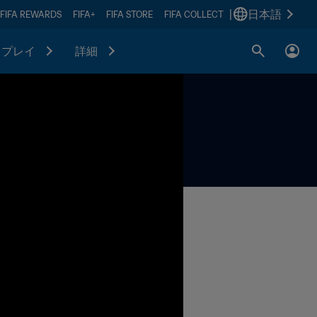
|
日本語
FIFA REWARDS
FIFA+
FIFA STORE
FIFA COLLECT
プレイ
詳細