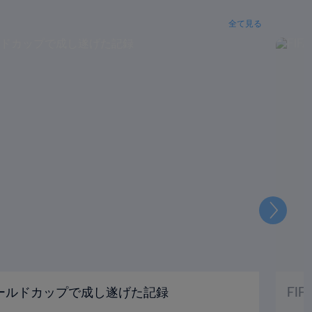
全て見る
次
ールドカップで成し遂げた記録
FI