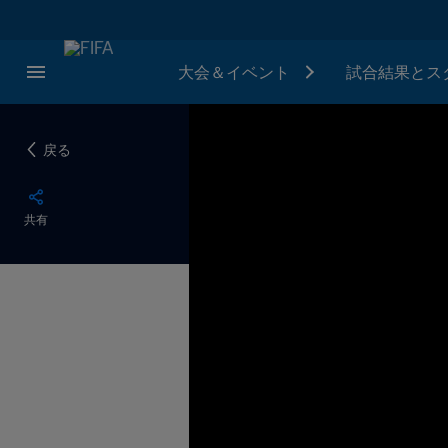
大会＆イベント
試合結果とス
戻る
共有