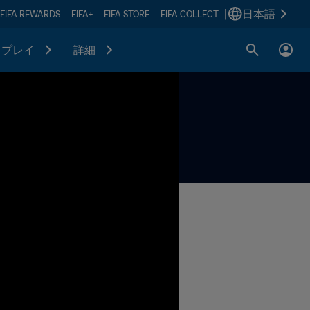
|
日本語
FIFA REWARDS
FIFA+
FIFA STORE
FIFA COLLECT
プレイ
詳細