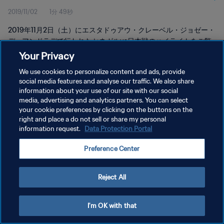
2019/11/02
1分 49秒
2019年11月2日（土）にエスタドゥアウ・クレーベル・ジョゼー・
デ・アンドラデで行われたセネガルvs日本戦のハイライトをご覧
ください。
Your Privacy
We use cookies to personalize content and ads, provide
social media features and analyse our traffic. We also share
information about your use of our site with our social
media, advertising and analytics partners. You can select
your cookie preferences by clicking on the buttons on the
プライバシーポリシー
right and place a do not sell or share my personal
information request.
Data Protection Portal
サービス利用規約
Preference Center
クッキー設定の管理
Copyright © 1994 - 2026 FIFA. All rights reserved.
Reject All
I'm OK with that