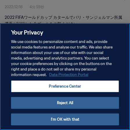
2022/12/18
4分 59秒
2022 FIFAワールドカップ カタールでパリ・サンジェルマン所属
選手が記録した全ゴールをご覧ください。
Your Privacy
We use cookies to personalize content and ads, provide
social media features and analyse our traffic. We also share
information about your use of our site with our social
media, advertising and analytics partners. You can select
プライバシーポリシー
your cookie preferences by clicking on the buttons on the
right and place a do not sell or share my personal
サービス利用規約
information request.
Data Protection Portal
クッキー設定の管理
Preference Center
Copyright © 1994 - 2026 FIFA. All rights reserved.
Reject All
I'm OK with that