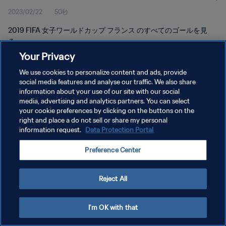
2023/02/22
50秒
2019 FIFA 女子ワールドカップ フランス のすべてのゴールを見
る。
Your Privacy
We use cookies to personalize content and ads, provide
social media features and analyse our traffic. We also share
information about your use of our site with our social
media, advertising and analytics partners. You can select
プライバシーポリシー
your cookie preferences by clicking on the buttons on the
right and place a do not sell or share my personal
サービス利用規約
information request.
Data Protection Portal
クッキー設定の管理
Preference Center
Copyright © 1994 - 2026 FIFA. All rights reserved.
Reject All
I'm OK with that