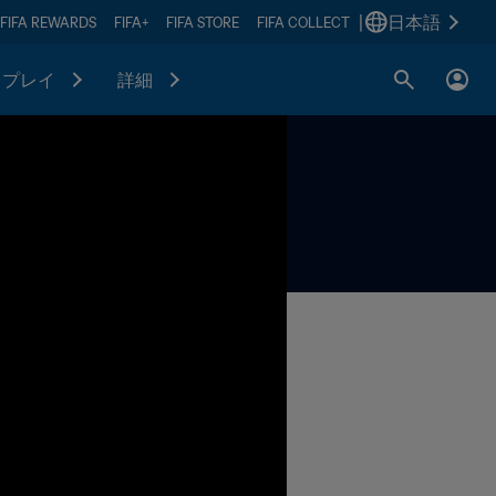
|
日本語
FIFA REWARDS
FIFA+
FIFA STORE
FIFA COLLECT
プレイ
詳細