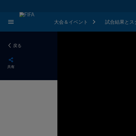
大会＆イベント
試合結果とス
戻る
共有