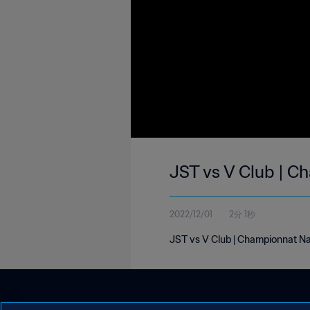
JST vs V Club | C
2022/12/01
2分 1秒
JST vs V Club | Championnat Na