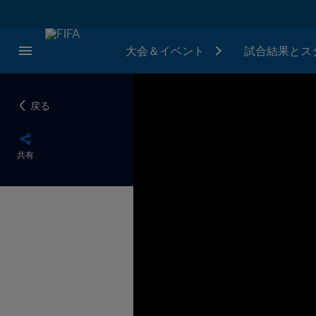
大会＆イベント
試合結果とス
戻る
共有