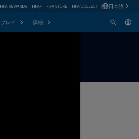
|
日本語
FIFA REWARDS
FIFA+
FIFA STORE
FIFA COLLECT
プレイ
詳細