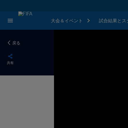
大会＆イベント
試合結果とス
戻る
共有