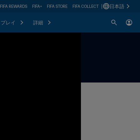
|
日本語
FIFA REWARDS
FIFA+
FIFA STORE
FIFA COLLECT
プレイ
詳細